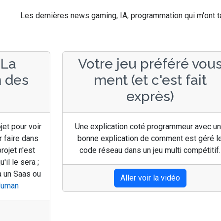
Les dernières news gaming, IA, programmation qui m'ont ta
 La
Votre jeu préféré vou
n des
ment (et c'est fait
exprès)
ojet pour voir
Une explication coté programmeur avec u
 faire dans
bonne explication de comment est géré l
rojet n'est
code réseau dans un jeu multi compétitif.
il le sera ;
 à un Saas ou
Aller voir la vidéo
Human