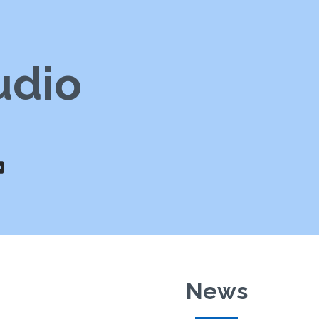
udio
News