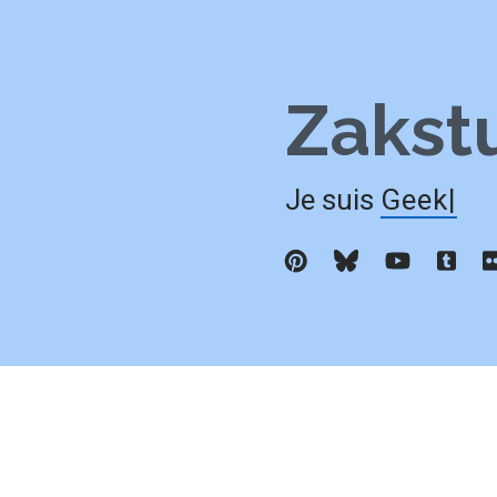
Zakst
Je suis
Geek
|